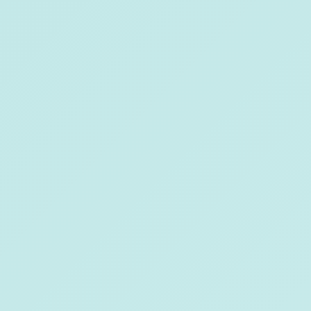
Tester
co
co
bot