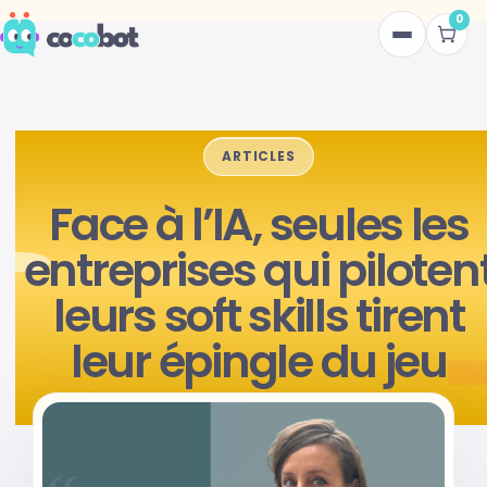
0
to
the
IA COCOBOT
content
OFFRE
ARTICLES
A PROPOS
Face à l’IA, seules les
CONTACT
entreprises qui piloten
BLOG
leurs soft skills tirent
leur épingle du jeu
Connexion
Halszka de Breza
29 mai 2026
LANGUE
FR
EN