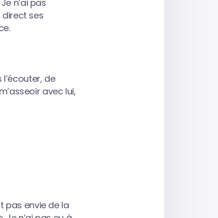
 Je n’ai pas
 direct ses
ce.
 l’écouter, de
m’asseoir avec lui,
t pas envie de la
 Je n’ai pas eu à