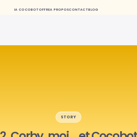
IA COCOBOT
OFFRE
A PROPOS
CONTACT
BLOG
STORY
2. Corby, moi… et Cocobo