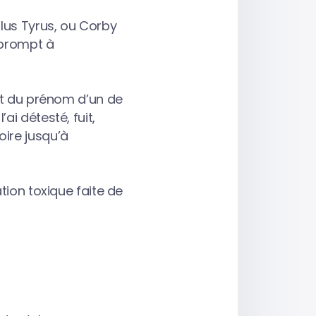
ulus Tyrus, ou Corby
 prompt à
ant du prénom d’un de
i détesté, fuit,
roire jusqu’à
tion toxique faite de