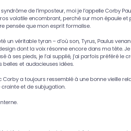
 syndrôme de l’imposteur, moi je l’appelle Corby Pa
 gros volatile encombrant, perché sur mon épaule et
e pensée que mon esprit formalise.
té un véritable tyran – d’où son, Tyrus, Paulus ven
sign dont la voix résonne encore dans ma tête. Je l’a
é à ses pieds, je l’ai supplié, j’ai parfois préféré le c
belles et audacieuses idées.
c Corby a toujours ressemblé à une bonne vieille rela
e crainte et de subjugation.
interne.